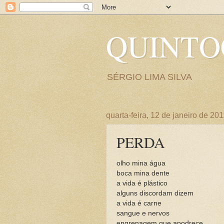
QUINT
SÉRGIO LIMA SILVA
quarta-feira, 12 de janeiro de 20
PERDA
olho mina água
boca mina dente
a vida é plástico
alguns discordam dizem
a vida é carne
sangue e nervos
engrenagem que apodrece