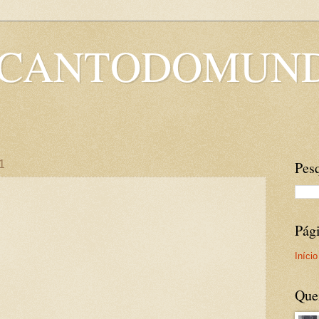
OCANTODOMUN
11
Pesq
Pág
Início
Que