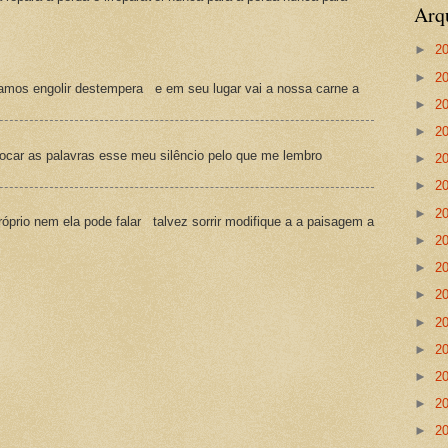
Arq
►
2
►
2
amos engolir destempera e em seu lugar vai a nossa carne a
►
2
►
2
ocar as palavras esse meu silêncio pelo que me lembro
►
2
►
2
►
2
prio nem ela pode falar talvez sorrir modifique a a paisagem a
►
2
►
2
►
2
►
2
►
2
►
2
►
2
►
2