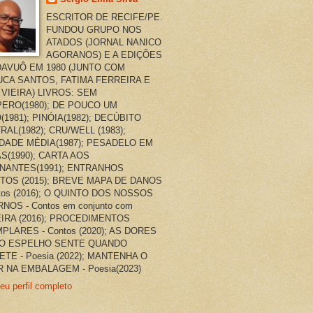
ESCRITOR DE RECIFE/PE.
FUNDOU GRUPO NOS
ATADOS (JORNAL NANICO
AGORANOS) E A EDIÇÕES
AVUÔ EM 1980 (JUNTO COM
CA SANTOS, FATIMA FERREIRA E
 VIEIRA) LIVROS: SEM
ERO(1980); DE POUCO UM
(1981); PINÓIA(1982); DECÚBITO
RAL(1982); CRU/WELL (1983);
DADE MÉDIA(1987); PESADELO EM
AS(1990); CARTA AOS
NANTES(1991); ENTRANHOS
TOS (2015); BREVE MAPA DE DANOS
ntos (2016); O QUINTO DOS NOSSOS
NOS - Contos em conjunto com
EIRA (2016); PROCEDIMENTOS
PLARES - Contos (2020); AS DORES
O ESPELHO SENTE QUANDO
ETE - Poesia (2022); MANTENHA O
 NA EMBALAGEM - Poesia(2023)
eu perfil completo