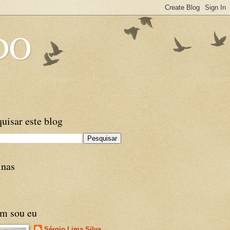
DO
uisar este blog
inas
m sou eu
Sérgio Lima Silva