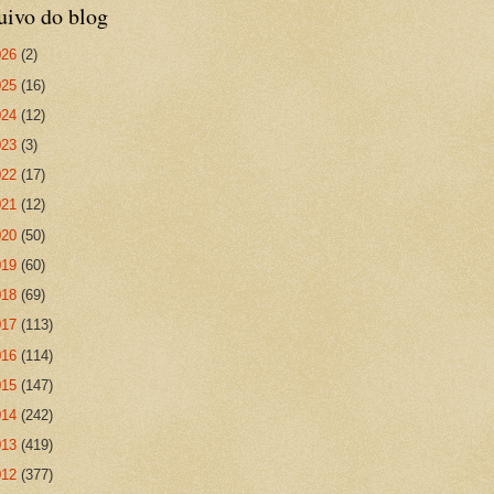
uivo do blog
026
(2)
025
(16)
024
(12)
023
(3)
022
(17)
021
(12)
020
(50)
019
(60)
018
(69)
017
(113)
016
(114)
015
(147)
014
(242)
013
(419)
012
(377)