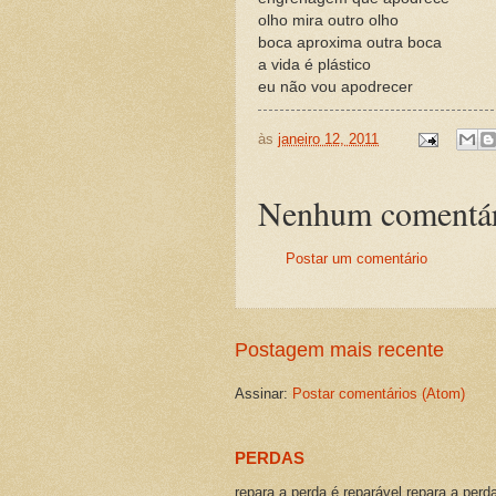
olho mira outro olho
boca aproxima outra boca
a vida é plástico
eu não vou apodrecer
às
janeiro 12, 2011
Nenhum comentár
Postar um comentário
Postagem mais recente
Assinar:
Postar comentários (Atom)
PERDAS
repara a perda é reparável repara a perd