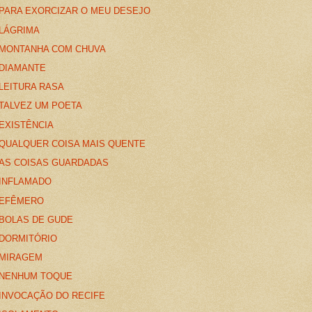
PARA EXORCIZAR O MEU DESEJO
LÁGRIMA
MONTANHA COM CHUVA
DIAMANTE
LEITURA RASA
TALVEZ UM POETA
EXISTÊNCIA
QUALQUER COISA MAIS QUENTE
AS COISAS GUARDADAS
INFLAMADO
EFÊMERO
BOLAS DE GUDE
DORMITÓRIO
MIRAGEM
NENHUM TOQUE
INVOCAÇÃO DO RECIFE