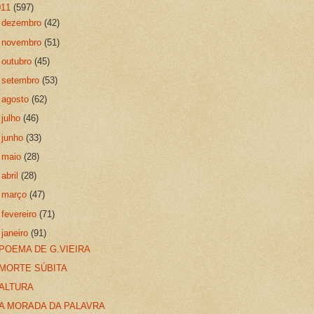
011
(597)
►
dezembro
(42)
►
novembro
(51)
►
outubro
(45)
►
setembro
(53)
►
agosto
(62)
►
julho
(46)
►
junho
(33)
►
maio
(28)
►
abril
(28)
►
março
(47)
►
fevereiro
(71)
▼
janeiro
(91)
POEMA DE G.VIEIRA
MORTE SÚBITA
ALTURA
A MORADA DA PALAVRA