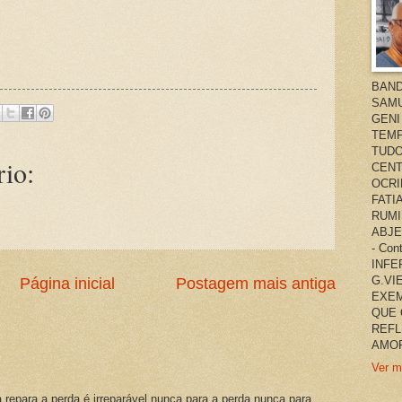
BAND
SAMU
GENI
TEMP
TUDO
io:
CENT
OCRI
FATI
RUMI
ABJE
- Co
INFER
G.VI
Página inicial
Postagem mais antiga
EXEM
QUE 
REFL
AMOR
Ver m
a repara a perda é irreparável nunca para a perda nunca para