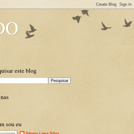
DO
uisar este blog
inas
m sou eu
Sérgio Lima Silva