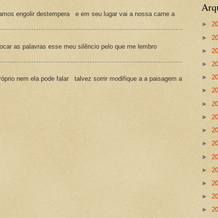
Arq
amos engolir destempera e em seu lugar vai a nossa carne a
►
2
►
2
ocar as palavras esse meu silêncio pelo que me lembro
►
2
►
2
►
2
prio nem ela pode falar talvez sorrir modifique a a paisagem a
►
2
►
2
►
2
►
2
►
2
►
2
►
2
►
2
►
2
►
2