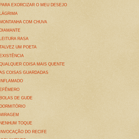
PARA EXORCIZAR O MEU DESEJO
LÁGRIMA
MONTANHA COM CHUVA
DIAMANTE
LEITURA RASA
TALVEZ UM POETA
EXISTÊNCIA
QUALQUER COISA MAIS QUENTE
AS COISAS GUARDADAS
INFLAMADO
EFÊMERO
BOLAS DE GUDE
DORMITÓRIO
MIRAGEM
NENHUM TOQUE
INVOCAÇÃO DO RECIFE