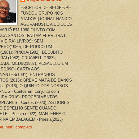
ESCRITOR DE RECIFE/PE.
FUNDOU GRUPO NOS
ATADOS (JORNAL NANICO
AGORANOS) E A EDIÇÕES
AVUÔ EM 1980 (JUNTO COM
CA SANTOS, FATIMA FERREIRA E
 VIEIRA) LIVROS: SEM
ERO(1980); DE POUCO UM
(1981); PINÓIA(1982); DECÚBITO
RAL(1982); CRU/WELL (1983);
DADE MÉDIA(1987); PESADELO EM
AS(1990); CARTA AOS
NANTES(1991); ENTRANHOS
TOS (2015); BREVE MAPA DE DANOS
ntos (2016); O QUINTO DOS NOSSOS
NOS - Contos em conjunto com
EIRA (2016); PROCEDIMENTOS
PLARES - Contos (2020); AS DORES
O ESPELHO SENTE QUANDO
ETE - Poesia (2022); MANTENHA O
 NA EMBALAGEM - Poesia(2023)
eu perfil completo