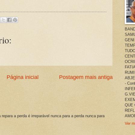
BAND
SAMU
io:
GENI
TEMP
TUDO
CENT
OCRI
FATI
RUMI
Página inicial
Postagem mais antiga
ABJE
- Co
INFER
G.VI
EXEM
QUE 
REFL
a repara a perda é irreparável nunca para a perda nunca para
AMOR
Ver m