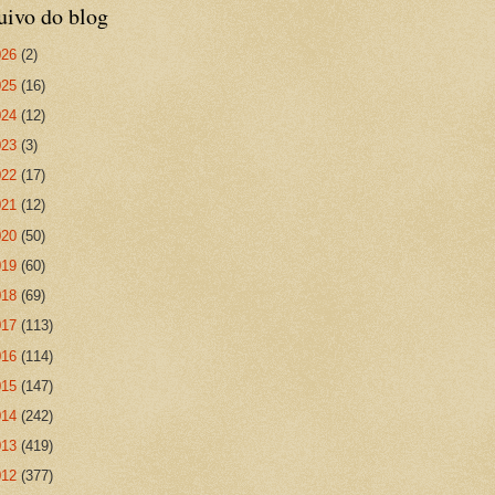
uivo do blog
026
(2)
025
(16)
024
(12)
023
(3)
022
(17)
021
(12)
020
(50)
019
(60)
018
(69)
017
(113)
016
(114)
015
(147)
014
(242)
013
(419)
012
(377)