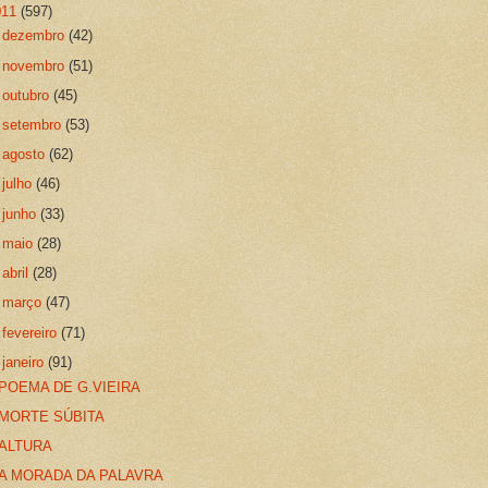
011
(597)
►
dezembro
(42)
►
novembro
(51)
►
outubro
(45)
►
setembro
(53)
►
agosto
(62)
►
julho
(46)
►
junho
(33)
►
maio
(28)
►
abril
(28)
►
março
(47)
►
fevereiro
(71)
▼
janeiro
(91)
POEMA DE G.VIEIRA
MORTE SÚBITA
ALTURA
A MORADA DA PALAVRA