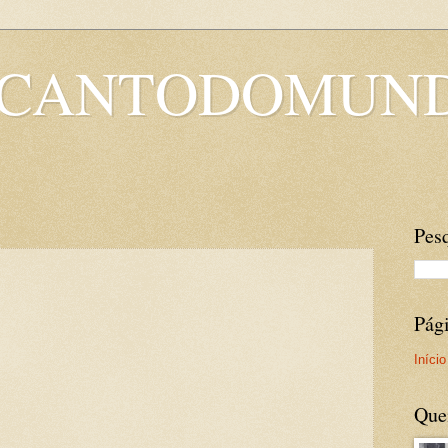
OCANTODOMUN
Pesq
Pág
Início
Que